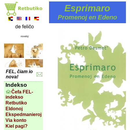
Esprimaro
Promenoj en Edeno
FEL, ĉiam io
nova!
Indekso
Ĉefa FEL-
indekso
Retbutiko
Eldonoj
Ekspedmanieroj
Via konto
Kiel pagi?