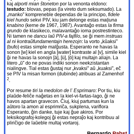
kaj
alporti mian ŝtoneton
por la venonta eldono:
testudo:
blovas, pepas (la vireto dum seksumado). La
„manko” kompreneble dependas de la principo,
fidele
kiel hundo
sekvi PIV, kiu jam delonge estas
maljuna
knabino
(kerne de 1967, 1987). Avantaĝo estas
la firma
grundo
de klasikeco, malavantaĝo ioma postrestinteco.
Ni tamen ne
dancu laŭ PIV-a fajfilo
, se ĝi mem
instruas
al ni kontraŭfundamentajn herezojn
: la vorto „kŭaksi”
(bufo) estas simple malĝusta. Esperanto ne havas la
sonon [w] kiel en angla [water] kontraste al [v], simile kiel
ĝi ne havas la sonojn [ä], [ü], [ö] kaj multajn aliajn. La
litero „ŭ” do ne povas indiki sonon neekzistantan
nialingve. Tial estas ĝustaj nur „kvaksi” aŭ „kuaksi”, eĉ
se PIV la misan formon (dubinde) atribuas al Zamenhof
2
.
Por resume
tiri la medolon de
l'
Esprimaro
: Por tiu, kiu
plaŭde-feliĉe naĝetas en la kiel-vi-fartas-lago, ĝi ne
havos apartan gravecon. Ĉiuj, kiuj partumas kun la
aŭtoro la amon al esprimriĉa, sukplena, variflora
Esperanto, ĝin danke, tuje kaj ĝue akiros. Por
leksikografoj-kolegoj ĝi estas nepraĵo kaj kontribuu al
pliriĉigo de laŭeble multaj vortaroj.
Bernardo
Pabst