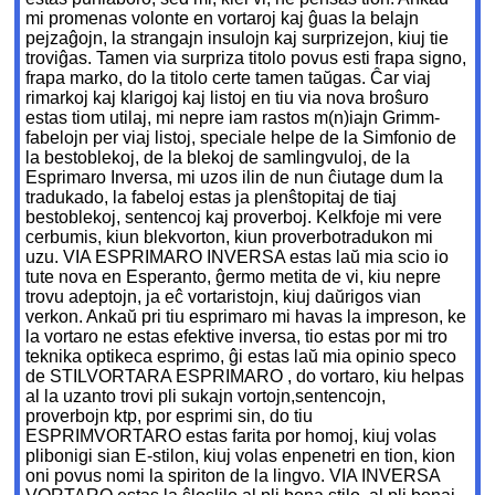
mi promenas volonte en vortaroj kaj ĝuas la belajn
pejzaĝojn, la strangajn insulojn kaj surprizejon, kiuj tie
troviĝas. Tamen via surpriza titolo povus esti frapa signo,
frapa marko, do la titolo certe tamen taŭgas. Ĉar viaj
rimarkoj kaj klarigoj kaj listoj en tiu via nova broŝuro
estas tiom utilaj, mi nepre iam rastos m(n)iajn Grimm-
fabelojn per viaj listoj, speciale helpe de la Simfonio de
la bestoblekoj, de la blekoj de samlingvuloj, de la
Esprimaro Inversa, mi uzos ilin de nun ĉiutage dum la
tradukado, la fabeloj estas ja plenŝtopitaj de tiaj
bestoblekoj, sentencoj kaj proverboj. Kelkfoje mi vere
cerbumis, kiun blekvorton, kiun proverbotradukon mi
uzu. VIA ESPRIMARO INVERSA estas laŭ mia scio io
tute nova en Esperanto, ĝermo metita de vi, kiu nepre
trovu adeptojn, ja eĉ vortaristojn, kiuj daŭrigos vian
verkon. Ankaŭ pri tiu esprimaro mi havas la impreson, ke
la vortaro ne estas efektive inversa, tio estas por mi tro
teknika optikeca esprimo, ĝi estas laŭ mia opinio speco
de STILVORTARA ESPRIMARO , do vortaro, kiu helpas
al la uzanto trovi pli sukajn vortojn,sentencojn,
proverbojn ktp, por esprimi sin, do tiu
ESPRIMVORTARO estas farita por homoj, kiuj volas
plibonigi sian E-stilon, kiuj volas enpenetri en tion, kion
oni povus nomi la spiriton de la lingvo. VIA INVERSA