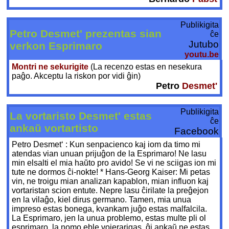
Publikigita
Petro Desmet' prezentas sian
ĉe
Jutubo
verkon Esprimaro
youtu.be
Montri ne sekurigite
(La recenzo estas en nesekura
paĝo. Akceptu la riskon por vidi ĝin)
Petro
Desmet'
Publikigita
La vortaristo Desmet' estas
ĉe
ankaŭ vortartisto
Facebook
Petro Desmet‘ : Kun senpacienco kaj iom da timo mi
atendas vian unuan prijuĝon de la Esprimaro! Ne lasu
min elsalti el mia haŭto pro avido! Se vi ne sciigas ion mi
tute ne dormos ĉi-nokte! * Hans-Georg Kaiser: Mi petas
vin, ne troigu mian analizan kapablon, mian influon kaj
vortaristan scion entute. Nepre lasu ĉirilate la preĝejon
en la vilaĝo, kiel dirus germano. Tamen, mia unua
impreso estas bonega, kvankam juĝo estas malfalcila.
La Esprimaro, jen la unua problemo, estas multe pli ol
esprimaro, la nomo eble vojerarigas, ĝi ankaŭ ne estas