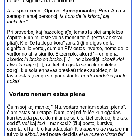
do de la signifo al la vortoformo.
Alia specimeno: „
Opinio: Samopiniantoj:
Ĥoro
: Aro da
samopiniantaj personoj:
la ĥoro de la kriistoj kaj
mokistoj.
”
Pri proverboj kaj frazeologiaĵoj temas la plej ampleksa
ĉapitro, kiun mi laste volas mencii tie ĉi (estas ankoraŭ
pliaj). Kiel ĉe la „leporkoro” ankaŭ ĝi ordigas de la
signifo al la vortoj, dum en PIV estas inverse, nome de la
vortformo al la signifo. Ekzemplo:
akord'
– en plena
akordo:
iri brako en brako.
[...] – ne akordiĝi:
akordi kiel
akvo kaj fajro
[...], kaj tiel plu ĝis la sencokomplekso
zorg'
, kiu sola enhavas preskaŭ tridek subideojn; la
lasta estas „certigi sin por estonto:
gardi kandelon por la
nokto
”.
Vortaro neniam estas plena
Ĉu misoj kaj mankoj? Nu, vortaro neniam estas „plena”,
ĉiam estas nur etapo. Dum jaroj mi feliĉe kunloĝadas
kun testuda paro, do mi unue serĉis, kiel testudoj blekas,
sed
fi!, ve!
kaj
fek!
– mankas!? (ĉiuj postaj kursivoj
ĉerpitaj el la libro kaj adaptitaj). Kia
abismo de mizero
mi
tuj volis
ekboji,
sed poste decidis
el la mizero virton fari