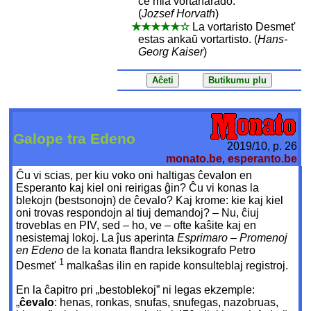
ĉe mia vortarfarado.
(
Jozsef Horvath
)
★★★★★☆
La vortaristo Desmet'
estas ankaŭ vortartisto. (
Hans-
Georg Kaiser
)
Galope tra Edeno
2019/10, p. 26
monato.be
,
esperanto.be
Ĉu vi scias, per kiu voko oni haltigas ĉevalon en
Esperanto kaj kiel oni reirigas ĝin? Ĉu vi konas la
blekojn (bestsonojn) de ĉevalo? Kaj krome: kie kaj kiel
oni trovas respondojn al tiuj demandoj? – Nu, ĉiuj
troveblas en PIV, sed – ho, ve – ofte kaŝite kaj en
nesistemaj lokoj. La ĵus aperinta
Esprimaro – Promenoj
en Edeno
de la konata flandra leksikografo Petro
1
Desmet'
malkaŝas ilin en rapide konsulteblaj registroj.
En la ĉapitro pri „bestoblekoj” ni legas ekzemple:
„
ĉevalo
: henas, ronkas, snufas, snufegas, nazobruas,