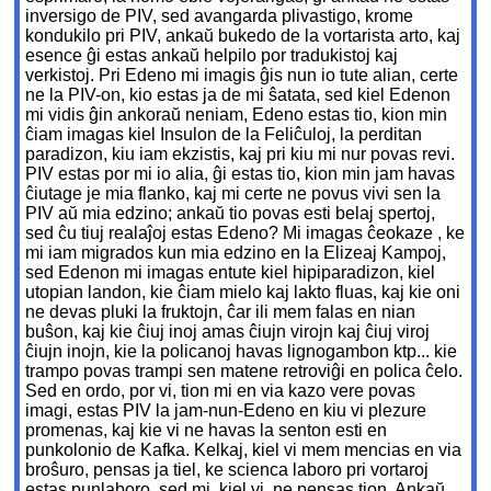
inversigo de PIV, sed avangarda plivastigo, krome
kondukilo pri PIV, ankaŭ bukedo de la vortarista arto, kaj
esence ĝi estas ankaŭ helpilo por tradukistoj kaj
verkistoj. Pri Edeno mi imagis ĝis nun io tute alian, certe
ne la PIV-on, kio estas ja de mi ŝatata, sed kiel Edenon
mi vidis ĝin ankoraŭ neniam, Edeno estas tio, kion min
ĉiam imagas kiel Insulon de la Feliĉuloj, la perditan
paradizon, kiu iam ekzistis, kaj pri kiu mi nur povas revi.
PIV estas por mi io alia, ĝi estas tio, kion min jam havas
ĉiutage je mia flanko, kaj mi certe ne povus vivi sen la
PIV aŭ mia edzino; ankaŭ tio povas esti belaj spertoj,
sed ĉu tiuj realaĵoj estas Edeno? Mi imagas ĉeokaze , ke
mi iam migrados kun mia edzino en la Elizeaj Kampoj,
sed Edenon mi imagas entute kiel hipiparadizon, kiel
utopian landon, kie ĉiam mielo kaj lakto fluas, kaj kie oni
ne devas pluki la fruktojn, ĉar ili mem falas en nian
buŝon, kaj kie ĉiuj inoj amas ĉiujn virojn kaj ĉiuj viroj
ĉiujn inojn, kie la policanoj havas lignogambon ktp... kie
trampo povas trampi sen matene retroviĝi en polica ĉelo.
Sed en ordo, por vi, tion mi en via kazo vere povas
imagi, estas PIV la jam-nun-Edeno en kiu vi plezure
promenas, kaj kie vi ne havas la senton esti en
punkolonio de Kafka. Kelkaj, kiel vi mem mencias en via
broŝuro, pensas ja tiel, ke scienca laboro pri vortaroj
estas punlaboro, sed mi, kiel vi, ne pensas tion. Ankaŭ