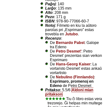
Paĝoj
: 140
Larĝo
: 135 mm
Alto
: 208 mm
Pezo
: 171 g
ISBN
: 978-90-77066-60-7
Notoj
: Filmeto en kiu la aŭtoro
parolas pri „Esprimaro” estas
trovebla en
Jutubo
.
Recenzo
:
De
Bernardo Pabst
: Galope
tra Edeno
De
Petro Desmet'
: Petro
Desmet' prezentas sian verkon
Esprimaro
De
Hans-Georg Kaiser
: La
vortaristo Desmet' estas ankaŭ
vortartisto
De
Nebulino (Finnlando)
:
Esprimaro, promenoj en
Edeno
de Petro Desmet
Pritakso
:
5.5/6
Aldoni mian
pritakson
★★★★★★
Tiu ĉi libro estas vera
trezorejo. Ĝi helpas min multege