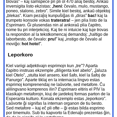
blovas” – kaj samspece pri pli ol 470 aliaj bestoj. Ankaŭ
inversigita listo ekzistas: „
heni
: ĉevalo, mulo, mustango,
poneo, stalono, zebro”. Simile kiel bestoj, ankaŭ objektoj
„blekas”. Kiam pezaĵoj kunpuŝiĝas ili „diras”
bac!
kaj la
trumpeto konsole vokas
trateratra!
– jen plia listo de la
Esprimaro.
Ĝi plusendas nin al ankoraŭ plia ĉapitro,
nome tiu pri interjekcioj. Kaj tie ni intuicie kaj tuje trovas
la respondon al la tekstkomencaj demandoj: „haltigo de
laborbesto, de ĉevalo:
pru!
” kaj „instigo de ĉevalo al
moviĝo:
hot hoto!
”.
Leporkoro
Kiel variigi adjektivajn esprimojn kun „tre”? Aparta
ĉapitro instruas ekzemple „diligenta kiel abelo”, „ĵaluza
kiel Otelo”, „stulta kiel ansero, kiel ŝafo, kiel la ŝafoj de
Panurgo”. Aparte tiklaj en la internacia lingvo estas
esprimoj komprenendaj ne laŭvorte, sed metafore. Ĉu
alilingvano komprenos ilin?
Esprimaro
eltiris el PIV la
klasikajn metaforojn, kiuj de jardekoj formas parton de la
Esperanta kulturo. Konata ekzemplo estas „leporkoro”.
Laŭvorte ĝi signifas la internan organon de tiu besto.
Sed metafore – kaj eĉ pli ofte – ĝi estas bilda esprimo
por timemulo. Sub tiu kapvorto la Edenaĵo prezentas ĝin,