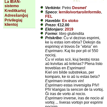
La IBAN-
sistemo
Verkinto
: Petro
Desmet'
Kreditkartoj
Speco
:
lernilo/vortaro/informilo
,
Adresŝanĝoj
FEL
Privilegiaj
Haveblo
:
En stoko
klientoj
Prezo
:
€12.00
Eldonjaro
:
2019
Formo
: libro glubindita
Priskribo
: Ĉu vi deziras esprimi,
ke iu estas iom ebria? Dekojn da
esprimoj vi trovos ĉe "ebria" en
Esprimaro
. Kaj tio por pli ol 550
nocioj.
Ĉu vi volas scii, kiuj bestoj roras
aŭ kvivitas aŭ krikrias? Plena listo
troveblas en
Esprimaro
!
Kiel oni bilde substrekas, per
komparo, ke io aŭ iu estas bela?
Esprimaro
instruos vin!
Esprimaro
estas inversigita PIV!
PIV klarigas la sencon de la vortoj.
Ĝi iras de vorto al nocio.
Esprimaro
inverse, iras de nocio al
vortoj ... liveras vortojn por esprimi
nociojn.