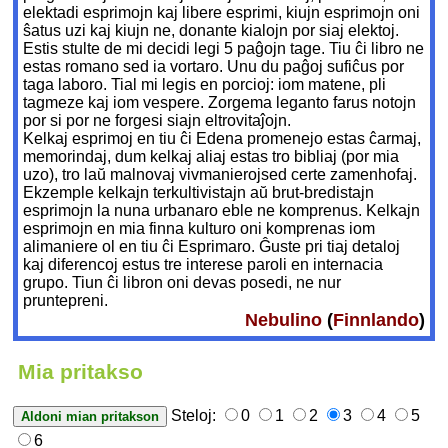
elektadi esprimojn kaj libere esprimi, kiujn esprimojn oni
ŝatus uzi kaj kiujn ne, donante kialojn por siaj elektoj.
Estis stulte de mi decidi legi 5 paĝojn tage. Tiu ĉi libro ne
estas romano sed ia vortaro. Unu du paĝoj sufiĉus por
taga laboro. Tial mi legis en porcioj: iom matene, pli
tagmeze kaj iom vespere. Zorgema leganto farus notojn
por si por ne forgesi siajn eltrovitaĵojn.
Kelkaj esprimoj en tiu ĉi Edena promenejo estas ĉarmaj,
memorindaj, dum kelkaj aliaj estas tro bibliaj (por mia
uzo), tro laŭ malnovaj vivmanierojsed certe zamenhofaj.
Ekzemple kelkajn terkultivistajn aŭ brut-bredistajn
esprimojn la nuna urbanaro eble ne komprenus. Kelkajn
esprimojn en mia finna kulturo oni komprenas iom
alimaniere ol en tiu ĉi Esprimaro. Ĝuste pri tiaj detaloj
kaj diferencoj estus tre interese paroli en internacia
grupo. Tiun ĉi libron oni devas posedi, ne nur
pruntepreni.
Nebulino
(
Finnlando
)
Mia pritakso
Steloj:
0
1
2
3
4
5
6