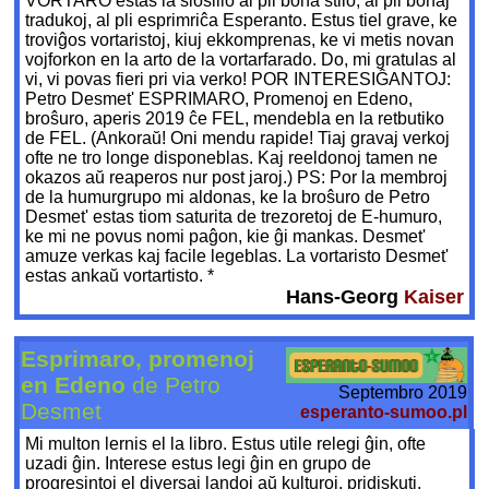
VORTARO estas la ŝloslilo al pli bona stilo, al pli bonaj
tradukoj, al pli esprimriĉa Esperanto. Estus tiel grave, ke
troviĝos vortaristoj, kiuj ekkomprenas, ke vi metis novan
vojforkon en la arto de la vortarfarado. Do, mi gratulas al
vi, vi povas fieri pri via verko! POR INTERESIĜANTOJ:
Petro Desmet' ESPRIMARO, Promenoj en Edeno,
broŝuro, aperis 2019 ĉe FEL, mendebla en la retbutiko
de FEL. (Ankoraŭ! Oni mendu rapide! Tiaj gravaj verkoj
ofte ne tro longe disponeblas. Kaj reeldonoj tamen ne
okazos aŭ reaperos nur post jaroj.) PS: Por la membroj
de la humurgrupo mi aldonas, ke la broŝuro de Petro
Desmet' estas tiom saturita de trezoretoj de E-humuro,
ke mi ne povus nomi paĝon, kie ĝi mankas. Desmet'
amuze verkas kaj facile legeblas. La vortaristo Desmet'
estas ankaŭ vortartisto. *
Hans-Georg
Kaiser
Esprimaro, promenoj
en Edeno
de Petro
Septembro 2019
Desmet
esperanto-sumoo.pl
Mi multon lernis el la libro. Estus utile relegi ĝin, ofte
uzadi ĝin. Interese estus legi ĝin en grupo de
progresintoj el diversaj landoj aŭ kulturoj, pridiskuti,