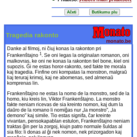
Tragedia rakonto
monato.be
Danke al filmoj, ni ĉiuj konas la rakonton pri
1
Frankenŝtajno
. Se oni legas la originalan romanon, oni
malkovras, ke oni ne konas la rakonton tiel bone, kiel oni
supozis. Ĝi ne estas horor-rakonto, sed fakte tre morala
kaj tragedia. Finfine oni kompatas la monstron, malgraŭ
liaj teruraj krimoj, kaj ne abomenas, sed almenaŭ
komprenas lin.
Frankenŝtajno ne estas la nomo de la monstro, sed de la
homo, kiu kreis lin, Viktor Frankenŝtajno. La monstro
fakte neniam ricevas de sia kreinto nomon, kaj dum la
daŭro de la romano li nomiĝas nur „la monstro”, „la
demono” kaj simile. Tio estas signifa, ĉar kreinte
vivantan, pensokapablan estulon, Frankenŝtajno neniam
traktas ĝin per la zorgoj, kiujn patro normale ŝuldas al
sia filo: li donas al ĝi nek nomon, nek prizorgadon kaj