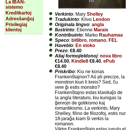
La IBAN-
sistemo
Kreditkartoj
Verkinto
: Mary
Shelley
Adresŝanĝoj
Tradukinto
: Klivo
Lendon
Originala lingvo
:
angla
Privilegiaj
Ilustrinto
: Etienne
Marais
klientoj
Kontribuinto
: Marko
Rauhamaa
Speco
:
bitlibro
,
romano
,
FEL
Haveblo
:
En stoko
Prezo
:
€8.40
Aliaj formoj/eldonoj
:
nova libro
€14.00
,
Kindle8
€8.40
,
ePub
€8.40
Priskribo
: Kiu ne konas
Frankenŝtajnon? Aŭ pli precize, la
monstron kiun li kreis? Sed, ĉu
vere ĝi estis monstro?
Frankenŝtajno estas klasikaĵo de
la angla literaturo, kiu kunigas la
ĝenrojn de gotikismo kaj
romantikismo. La verkinto, Mary
Shelley, filino de filozofoj, estis nur
18-jaraĝa kiam ŝi verkis la
romanon.
Viktor Frankenŝtajn estas junulo el