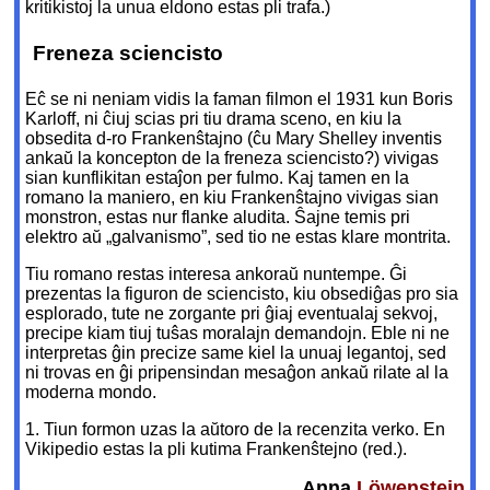
kritikistoj la unua eldono estas pli trafa.)
Freneza sciencisto
Eĉ se ni neniam vidis la faman filmon el 1931 kun Boris
Karloff, ni ĉiuj scias pri tiu drama sceno, en kiu la
obsedita d-ro Frankenŝtajno (ĉu Mary Shelley inventis
ankaŭ la koncepton de la freneza sciencisto?) vivigas
sian kunflikitan estaĵon per fulmo. Kaj tamen en la
romano la maniero, en kiu Frankenŝtajno vivigas sian
monstron, estas nur flanke aludita. Ŝajne temis pri
elektro aŭ „galvanismo”, sed tio ne estas klare montrita.
Tiu romano restas interesa ankoraŭ nuntempe. Ĝi
prezentas la figuron de sciencisto, kiu obsediĝas pro sia
esplorado, tute ne zorgante pri ĝiaj eventualaj sekvoj,
precipe kiam tiuj tuŝas moralajn demandojn. Eble ni ne
interpretas ĝin precize same kiel la unuaj legantoj, sed
ni trovas en ĝi pripensindan mesaĝon ankaŭ rilate al la
moderna mondo.
1. Tiun formon uzas la aŭtoro de la recenzita verko. En
Vikipedio estas la pli kutima Frankenŝtejno (red.).
Anna
Löwenstein