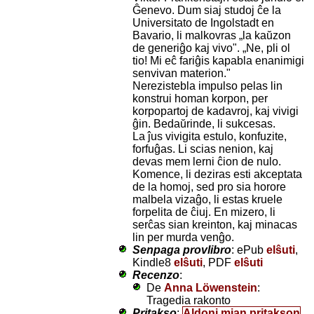
Ĝenevo. Dum siaj studoj ĉe la
Universitato de Ingolstadt en
Bavario, li malkovras „la kaŭzon
de generiĝo kaj vivo". „Ne, pli ol
tio! Mi eĉ fariĝis kapabla enanimigi
senvivan materion."
Nerezistebla impulso pelas lin
konstrui homan korpon, per
korpopartoj de kadavroj, kaj vivigi
ĝin. Bedaŭrinde, li sukcesas.
La ĵus vivigita estulo, konfuzite,
forfuĝas. Li scias nenion, kaj
devas mem lerni ĉion de nulo.
Komence, li deziras esti akceptata
de la homoj, sed pro sia horore
malbela vizaĝo, li estas kruele
forpelita de ĉiuj. En mizero, li
serĉas sian kreinton, kaj minacas
lin per murda venĝo.
Senpaga provlibro
: ePub
elŝuti
,
Kindle8
elŝuti
, PDF
elŝuti
Recenzo
:
De
Anna Löwenstein
:
Tragedia rakonto
Pritakso
:
Aldoni mian pritakson