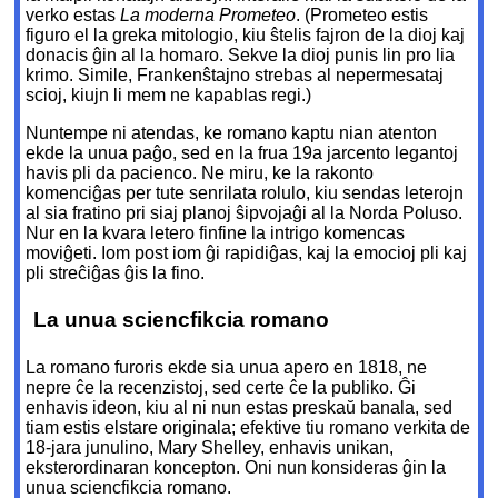
verko estas
La moderna Prometeo
. (Prometeo estis
figuro el la greka mitologio, kiu ŝtelis fajron de la dioj kaj
donacis ĝin al la homaro. Sekve la dioj punis lin pro lia
krimo. Simile, Frankenŝtajno strebas al nepermesataj
scioj, kiujn li mem ne kapablas regi.)
Nuntempe ni atendas, ke romano kaptu nian atenton
ekde la unua paĝo, sed en la frua 19a jarcento legantoj
havis pli da pacienco. Ne miru, ke la rakonto
komenciĝas per tute senrilata rolulo, kiu sendas leterojn
al sia fratino pri siaj planoj ŝipvojaĝi al la Norda Poluso.
Nur en la kvara letero finfine la intrigo komencas
moviĝeti. Iom post iom ĝi rapidiĝas, kaj la emocioj pli kaj
pli streĉiĝas ĝis la fino.
La unua sciencfikcia romano
La romano furoris ekde sia unua apero en 1818, ne
nepre ĉe la recenzistoj, sed certe ĉe la publiko. Ĝi
enhavis ideon, kiu al ni nun estas preskaŭ banala, sed
tiam estis elstare originala; efektive tiu romano verkita de
18-jara junulino, Mary Shelley, enhavis unikan,
eksterordinaran koncepton. Oni nun konsideras ĝin la
unua sciencfikcia romano.