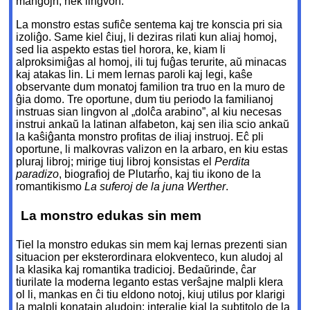
manĝojn, nek lingvon.
La monstro estas sufiĉe sentema kaj tre konscia pri sia
izoliĝo. Same kiel ĉiuj, li deziras rilati kun aliaj homoj,
sed lia aspekto estas tiel horora, ke, kiam li
alproksimiĝas al homoj, ili tuj fuĝas terurite, aŭ minacas
kaj atakas lin. Li mem lernas paroli kaj legi, kaŝe
observante dum monatoj familion tra truo en la muro de
ĝia domo. Tre oportune, dum tiu periodo la familianoj
instruas sian lingvon al „dolĉa arabino”, al kiu necesas
instrui ankaŭ la latinan alfabeton, kaj sen ilia scio ankaŭ
la kaŝiĝanta monstro profitas de iliaj instruoj. Eĉ pli
oportune, li malkovras valizon en la arbaro, en kiu estas
pluraj libroj; mirige tiuj libroj konsistas el
Perdita
paradizo
, biografioj de Plutarĥo, kaj tiu ikono de la
romantikismo
La suferoj de la juna Werther
.
La monstro edukas sin mem
Tiel la monstro edukas sin mem kaj lernas prezenti sian
situacion per eksterordinara elokventeco, kun aludoj al
la klasika kaj romantika tradicioj. Bedaŭrinde, ĉar
tiurilate la moderna leganto estas verŝajne malpli klera
ol li, mankas en ĉi tiu eldono notoj, kiuj utilus por klarigi
la malpli konatajn aludojn: interalie kial la subtitolo de la