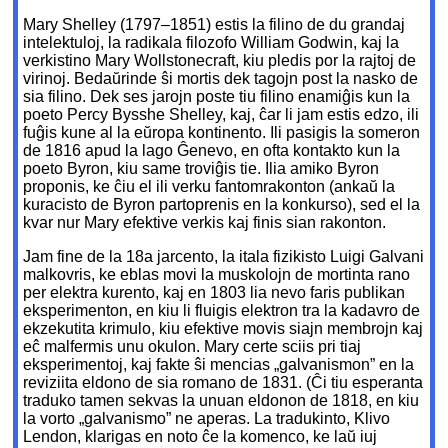
Mary Shelley (1797–1851) estis la filino de du grandaj
intelektuloj, la radikala filozofo William Godwin, kaj la
verkistino Mary Wollstonecraft, kiu pledis por la rajtoj de
virinoj. Bedaŭrinde ŝi mortis dek tagojn post la nasko de
sia filino. Dek ses jarojn poste tiu filino enamiĝis kun la
poeto Percy Bysshe Shelley, kaj, ĉar li jam estis edzo, ili
fuĝis kune al la eŭropa kontinento. Ili pasigis la someron
de 1816 apud la lago Ĝenevo, en ofta kontakto kun la
poeto Byron, kiu same troviĝis tie. Ilia amiko Byron
proponis, ke ĉiu el ili verku fantomrakonton (ankaŭ la
kuracisto de Byron partoprenis en la konkurso), sed el la
kvar nur Mary efektive verkis kaj finis sian rakonton.
Jam fine de la 18a jarcento, la itala fizikisto Luigi Galvani
malkovris, ke eblas movi la muskolojn de mortinta rano
per elektra kurento, kaj en 1803 lia nevo faris publikan
eksperimenton, en kiu li fluigis elektron tra la kadavro de
ekzekutita krimulo, kiu efektive movis siajn membrojn kaj
eĉ malfermis unu okulon. Mary certe sciis pri tiaj
eksperimentoj, kaj fakte ŝi mencias „galvanismon” en la
reviziita eldono de sia romano de 1831. (Ĉi tiu esperanta
traduko tamen sekvas la unuan eldonon de 1818, en kiu
la vorto „galvanismo” ne aperas. La tradukinto, Klivo
Lendon, klarigas en noto ĉe la komenco, ke laŭ iuj