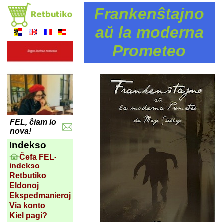
Frankenŝtajno
aŭ la moderna
Prometeo
FEL, ĉiam io
nova!
Indekso
Ĉefa FEL-
indekso
Retbutiko
Eldonoj
Ekspedmanieroj
Via konto
Kiel pagi?