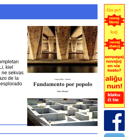
kompletan
i, kiel
li ne sekvas
azo de la
 esplorado