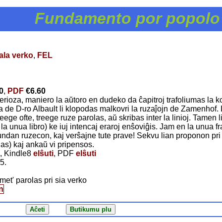
Fundamento por popolo
ala verko
,
FEL
0
,
PDF
€6.60
erioza, maniero la aŭtoro en dudeko da ĉapitroj trafoliumas la 
 de D-ro Albault li klopodas malkovri la ruzaĵojn de Zamenhof. L
ege ofte, treege ruze parolas, aŭ skribas inter la linioj. Tamen 
 la unua libro) ke iuj intencaj eraroj enŝoviĝis. Jam en la unua fr
undan ruzecon, kaj verŝajne tute prave! Sekvu lian proponon pri
gas) kaj ankaŭ vi pripensos.
, Kindle8
elŝuti
, PDF
elŝuti
5.
met' parolas pri sia verko
n