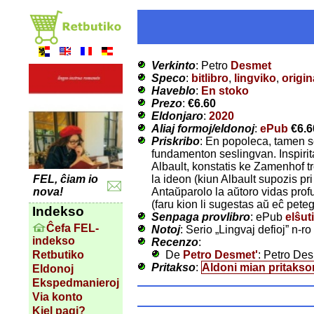
Verkinto
: Petro
Desmet
Speco
:
bitlibro
,
lingviko
,
origin
Haveblo
:
En stoko
Prezo
:
€6.60
Eldonjaro
:
2020
Aliaj formoj/eldonoj
:
ePub
€6.6
Priskribo
: En popoleca, tamen s
fundamenton seslingvan. Inspirita
Albault, konstatis ke Zamenhof tre
la ideon (kiun Albault supozis pri
FEL, ĉiam io
Antaŭparolo la aŭtoro vidas prof
nova!
(faru kion li sugestas aŭ eĉ pete
Indekso
Senpaga provlibro
: ePub
elŝuti
Ĉefa FEL-
Notoj
: Serio „Lingvaj defioj” n-ro 
indekso
Recenzo
:
De
Petro Desmet'
: Petro Des
Retbutiko
Pritakso
:
Aldoni mian pritakso
Eldonoj
Ekspedmanieroj
Via konto
Kiel pagi?