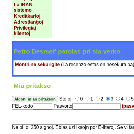
La IBAN-
sistemo
Kreditkartoj
Adresŝanĝoj
Privilegiaj
klientoj
Petro Desmet' parolas pri sia verko
Montri ne sekurigite
(La recenzo estas en nesekura paĝo
Mia pritakso
Steloj:
0
1
2
3
4
5
FEL-kodo
Pasvorto
(pasv
Ne pli ol 250 signoj. Eblas uzi iksojn por E-literoj. Se vi 