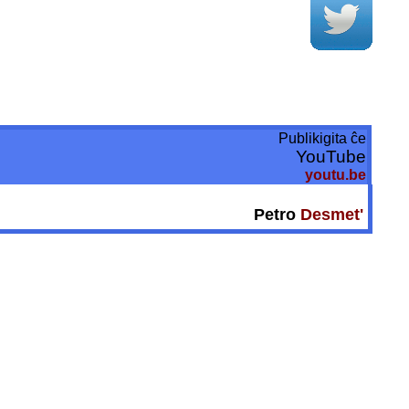
Publikigita ĉe
YouTube
youtu.be
Petro
Desmet'