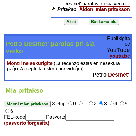
Desmet' parolas pri sia verko
Pritakso
:
Aldoni mian pritakson
Publikigita
Petro Desmet' parolas pri sia
ĉe
YouTube
verko
youtu.be
Montri ne sekurigite
(La recenzo estas en nesekura
paĝo. Akceptu la riskon por vidi ĝin)
Petro
Desmet'
Mia pritakso
Steloj:
0
1
2
3
4
5
6
FEL-kodo
Pasvorto
(pasvorto forgesita)