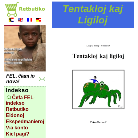
Tentakloj kaj
Ligiloj
FEL, ĉiam io
nova!
Indekso
Ĉefa FEL-
indekso
Retbutiko
Eldonoj
Ekspedmanieroj
Via konto
Kiel pagi?