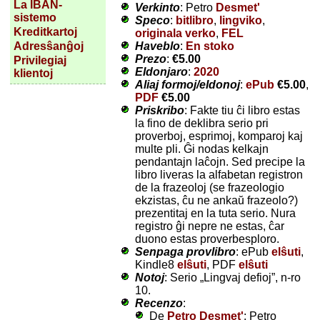
La IBAN-
Verkinto
: Petro
Desmet'
sistemo
Speco
:
bitlibro
,
lingviko
,
Kreditkartoj
originala verko
,
FEL
Haveblo
:
En stoko
Adresŝanĝoj
Prezo
:
€5.00
Privilegiaj
Eldonjaro
:
2020
klientoj
Aliaj formoj/eldonoj
:
ePub
€5.00
,
PDF
€5.00
Priskribo
: Fakte tiu ĉi libro estas
la fino de deklibra serio pri
proverboj, esprimoj, komparoj kaj
multe pli. Ĝi nodas kelkajn
pendantajn laĉojn. Sed precipe la
libro liveras la alfabetan registron
de la frazeoloj (se frazeologio
ekzistas, ĉu ne ankaŭ frazeolo?)
prezentitaj en la tuta serio. Nura
registro ĝi nepre ne estas, ĉar
duono estas proverbesploro.
Senpaga provlibro
: ePub
elŝuti
,
Kindle8
elŝuti
, PDF
elŝuti
Notoj
: Serio „Lingvaj defioj”, n-ro
10.
Recenzo
:
De
Petro Desmet'
: Petro