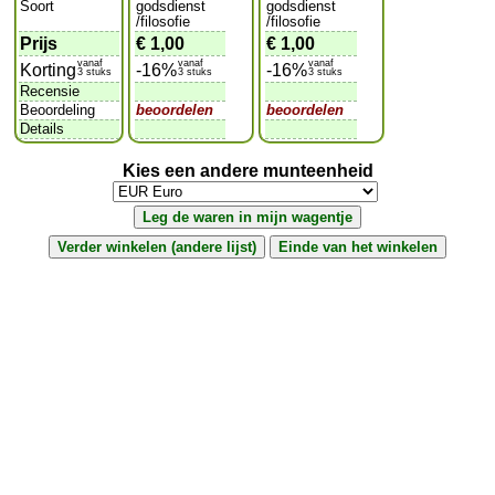
Soort
godsdienst
godsdienst
/filosofie
/filosofie
Prijs
€ 1,00
€ 1,00
vanaf
vanaf
vanaf
Korting
-16%
-16%
3 stuks
3 stuks
3 stuks
Recensie
Beoordeling
beoordelen
beoordelen
Details
Kies een andere munteenheid