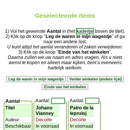
Geselecteerde items
1) Vul het gewenste
Aantal
in (het
kadertje
boven de titel).
2) Klik op de knop "
Leg de waren in mijn wagentje
" of ga
naar een andere lijst.
U kunt altijd het aantal veranderen of zaken verwijderen.
3) Klik op de knop "
Einde van het winkelen
".
Daarna zullen we uw naam en adres vragen. Als u niets
wenst te kopen en alleen maar kijken, bent u eveneens
hartelijk welkom.
Aantal:
Aantal:
Aantal
Titel
Johano
Patro de la
Vianney
lepruloj
Auteur
Decorte
Decorte
Beschikbaar
In voorraad
In voorraad